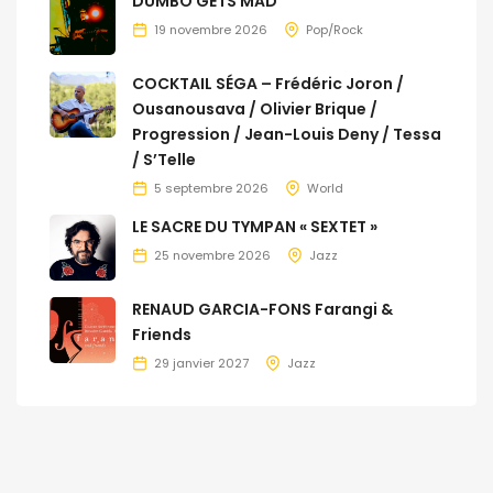
DUMBO GETS MAD
19 novembre 2026
Pop/Rock
COCKTAIL SÉGA – Frédéric Joron /
Ousanousava / Olivier Brique /
Progression / Jean-Louis Deny / Tessa
/ S’Telle
5 septembre 2026
World
LE SACRE DU TYMPAN « SEXTET »
25 novembre 2026
Jazz
RENAUD GARCIA-FONS Farangi &
Friends
29 janvier 2027
Jazz