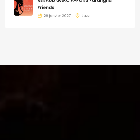
RENAUD GARCIA-FONS Farangi &
Friends
29 janvier 2027
Jazz