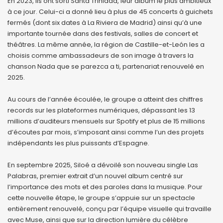
En 2023, ils ont sorti Santa Trinidad, leur album le plus ambitieux
à ce jour. Celui-ci a donné lieu à plus de 45 concerts à guichets
fermés (dont six dates à La Riviera de Madrid) ainsi qu’à une
importante tournée dans des festivals, salles de concert et
théâtres. La même année, la région de Castille-et-León les a
choisis comme ambassadeurs de son image à travers la
chanson Nada que se parezca a ti, partenariat renouvelé en
2025.
Au cours de l’année écoulée, le groupe a atteint des chiffres
records sur les plateformes numériques, dépassant les 13
millions d’auditeurs mensuels sur Spotify et plus de 15 millions
d’écoutes par mois, s’imposant ainsi comme l’un des projets
indépendants les plus puissants d’Espagne.
En septembre 2025, Siloé a dévoilé son nouveau single Las
Palabras, premier extrait d’un nouvel album centré sur
l’importance des mots et des paroles dans la musique. Pour
cette nouvelle étape, le groupe s’appuie sur un spectacle
entièrement renouvelé, conçu par l’équipe visuelle qui travaille
avec Muse, ainsi que sur la direction lumière du célèbre