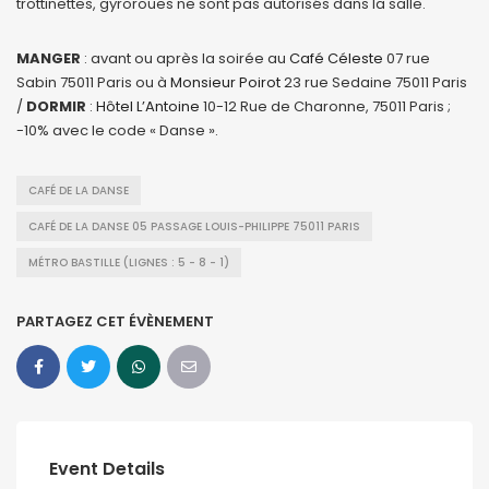
trottinettes, gyroroues ne sont pas autorisés dans la salle.
MANGER
: avant ou après la soirée au
Café Céleste
07 rue
Sabin 75011 Paris ou à
Monsieur Poirot
23 rue Sedaine 75011 Paris
/
DORMIR
:
Hôtel L’Antoine
10-12 Rue de Charonne, 75011 Paris ;
-10% avec le code « Danse ».
CAFÉ DE LA DANSE
CAFÉ DE LA DANSE 05 PASSAGE LOUIS-PHILIPPE 75011 PARIS
MÉTRO BASTILLE (LIGNES : 5 - 8 - 1)
PARTAGEZ CET ÉVÈNEMENT
Event Details