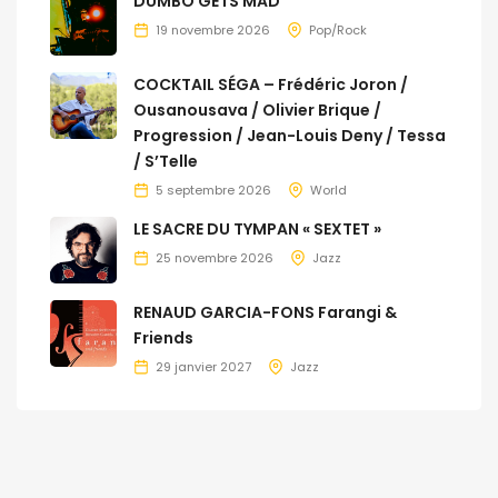
DUMBO GETS MAD
19 novembre 2026
Pop/Rock
COCKTAIL SÉGA – Frédéric Joron /
Ousanousava / Olivier Brique /
Progression / Jean-Louis Deny / Tessa
/ S’Telle
5 septembre 2026
World
LE SACRE DU TYMPAN « SEXTET »
25 novembre 2026
Jazz
RENAUD GARCIA-FONS Farangi &
Friends
29 janvier 2027
Jazz