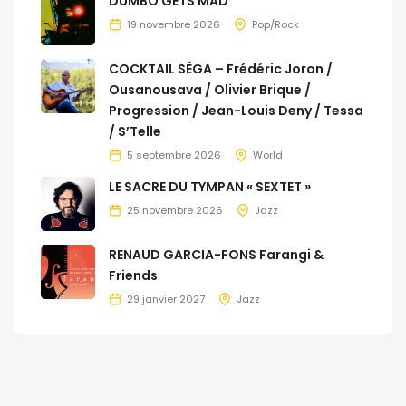
DUMBO GETS MAD
19 novembre 2026
Pop/Rock
COCKTAIL SÉGA – Frédéric Joron /
Ousanousava / Olivier Brique /
Progression / Jean-Louis Deny / Tessa
/ S’Telle
5 septembre 2026
World
LE SACRE DU TYMPAN « SEXTET »
25 novembre 2026
Jazz
RENAUD GARCIA-FONS Farangi &
Friends
29 janvier 2027
Jazz