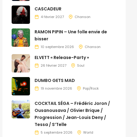
CASCADEUR
4 février 2027
Chanson
RAMON PIPIN – Une folle envie de
bisser
10 septembre 2026
Chanson
ELVETT « Release-Party »
26 février 2027
Soul
DUMBO GETS MAD
19 novembre 2026
Pop/Rock
COCKTAIL SÉGA – Frédéric Joron /
Ousanousava / Olivier Brique /
Progression / Jean-Louis Deny /
Tessa / S’Telle
5 septembre 2026
World