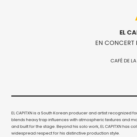
EL C
EN CONCERT L
CAFÉ DE LA
EL CAPITXN is a South Korean producer and artist recognized fo
blends heavy trap influences with atmospheric textures and mod
and built for the stage. Beyond his solo work, EL CAPITXN has c
widespread respect for his distinctive production style.