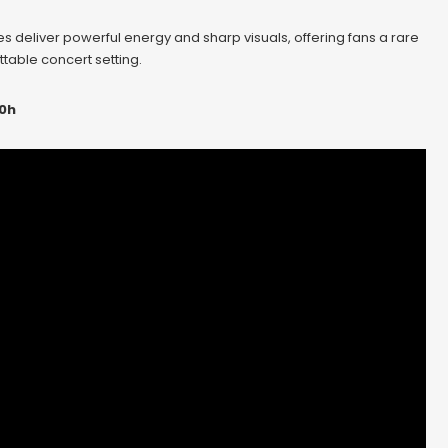
s deliver powerful energy and sharp visuals, offering fans a rare
table concert setting.
20h