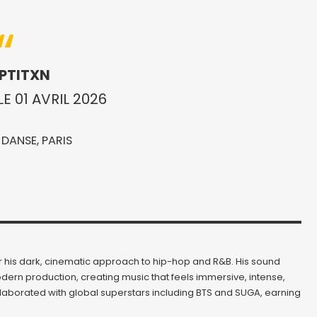
APTITXN
E 01 AVRIL 2026
 DANSE, PARIS
r his dark, cinematic approach to hip-hop and R&B. His sound
ern production, creating music that feels immersive, intense,
ollaborated with global superstars including BTS and SUGA, earning