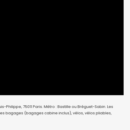
-Philippe, 75011 Paris. Métro : Bastille ou Bréguet-Sabin. Les
 Les bagages (bagages cabine inclus), vélos, vélos pliables,