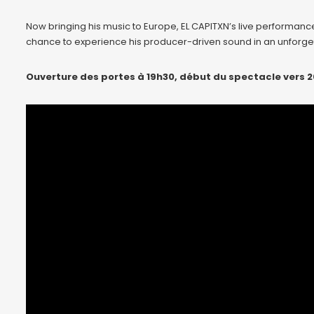
Now bringing his music to Europe, EL CAPITXN’s live performance
chance to experience his producer-driven sound in an unforget
Ouverture des portes à 19h30, début du spectacle vers 