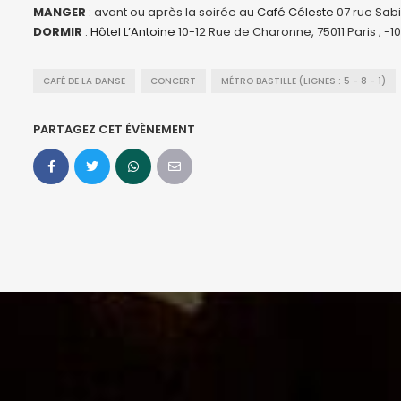
MANGER
: avant ou après la soirée au
Café Céleste
07 rue Sabi
DORMIR
:
Hôtel L’Antoine
10-12 Rue de Charonne, 75011 Paris ; -1
CAFÉ DE LA DANSE
CONCERT
MÉTRO BASTILLE (LIGNES : 5 - 8 - 1)
PARTAGEZ CET ÉVÈNEMENT