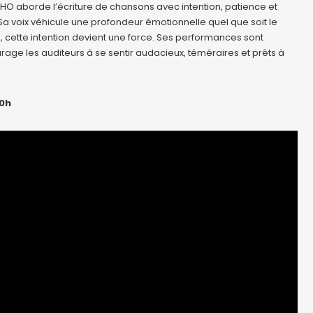
O aborde l’écriture de chansons avec intention, patience et
Sa voix véhicule une profondeur émotionnelle quel que soit le
e, cette intention devient une force. Ses performances sont
age les auditeurs à se sentir audacieux, téméraires et prêts à
20h