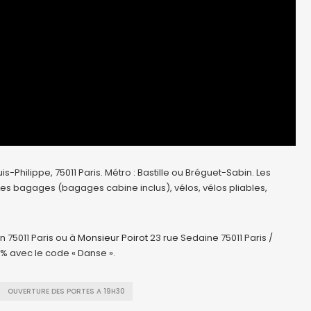
-Philippe, 75011 Paris. Métro : Bastille ou Bréguet-Sabin. Les
 Les bagages (bagages cabine inclus), vélos, vélos pliables,
n 75011 Paris ou à
Monsieur Poirot
23 rue Sedaine 75011 Paris /
0% avec le code « Danse ».
OUVERTURE DES PORTES A 19H30