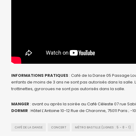
INFORMATIONS PRATIQUES
: Café de la Danse 05 Passage Louis
enfants de moins de 3 ans ne sont pas autorisés dans la salle.
trottinettes, gyroroues ne sont pas autorisés dans la salle.
MANGER
: avant ou après la soirée au
Café Céleste
07 rue Sabi
DORMIR
:
Hôtel L’Antoine
10-12 Rue de Charonne, 75011 Paris ; -1
CAFÉ DE LA DANSE
CONCERT
MÉTRO BASTILLE (LIGNES : 5 - 8 - 1)