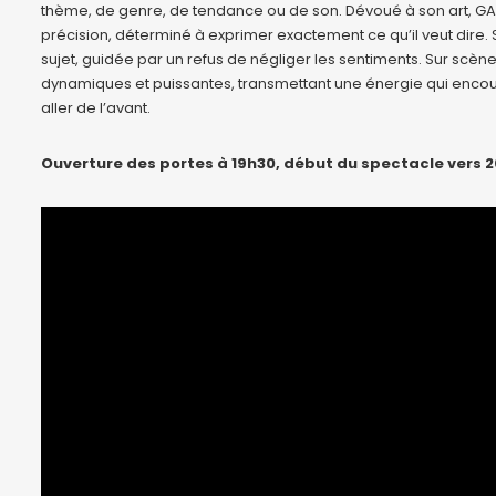
thème, de genre, de tendance ou de son. Dévoué à son art, GAH
précision, déterminé à exprimer exactement ce qu’il veut dire. 
sujet, guidée par un refus de négliger les sentiments. Sur scèn
dynamiques et puissantes, transmettant une énergie qui encour
aller de l’avant.
Ouverture des portes à 19h30, début du spectacle vers 