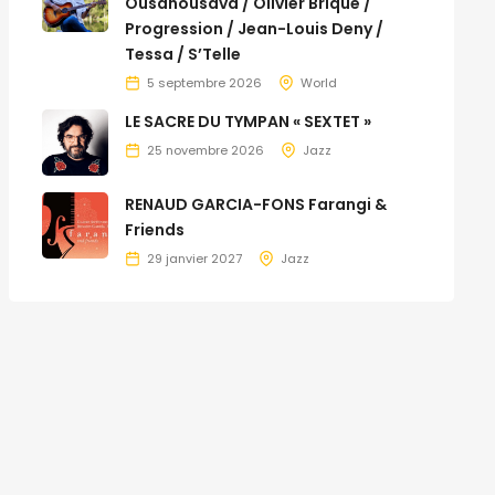
Ousanousava / Olivier Brique /
Progression / Jean-Louis Deny /
Tessa / S’Telle
5 septembre 2026
World
LE SACRE DU TYMPAN « SEXTET »
25 novembre 2026
Jazz
RENAUD GARCIA-FONS Farangi &
Friends
29 janvier 2027
Jazz