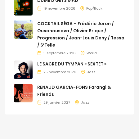
DUMBO GETS MAD
19 novembre 2026
Pop/Rock
COCKTAIL SÉGA – Frédéric Joron /
Ousanousava / Olivier Brique /
Progression / Jean-Louis Deny / Tessa
/ S’Telle
5 septembre 2026
World
LE SACRE DU TYMPAN « SEXTET »
25 novembre 2026
Jazz
RENAUD GARCIA-FONS Farangi &
Friends
29 janvier 2027
Jazz