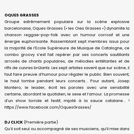
OQUES GRASSES
Groupe extrêmement populaire sur la scène explosive
barcelonaise, Oques Grasses (« les Oies Grasses ») dynamite la
chanson reggae-pop-folk avec un humour corrosif et une
énergie euphorisante. Rassemblant sept membres issus pour
la majorité de l’Ecole Supérieure de Musique de Catalogne, ce
combo groovy s’est fait repérer par ses concerts sautillants
arrosés de chants populaires, de mélodies entêtantes et de
riffs de cuivres brûlants. Les sept artistes savent que sur scène, il
faut faire preuve d’humour pour régaler le public. Bien souvent,
le haut tombe pendant leurs concerts… Pour autant, Josep
Montero, le leader, écrit les paroles avec une sensibilité
certaine, abordant le quotidien, le sexe et l’amour. La promesse
d’un show torride et festif, mijoté à la sauce catalane… !
https://www.facebook.com/OquesGrasses/
DJ CLICK
(Première partie)
Qu’il soit seul ou accompagné de ses musiciens, qu’il mixe dans