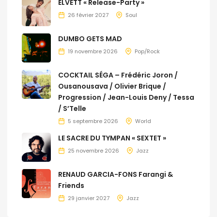
ELVETT « Release-Party »
26 février 2027
Soul
DUMBO GETS MAD
19 novembre 2026
Pop/Rock
COCKTAIL SÉGA – Frédéric Joron /
Ousanousava / Olivier Brique /
Progression / Jean-Louis Deny / Tessa
/ S’Telle
5 septembre 2026
World
LE SACRE DU TYMPAN « SEXTET »
25 novembre 2026
Jazz
RENAUD GARCIA-FONS Farangi &
Friends
29 janvier 2027
Jazz