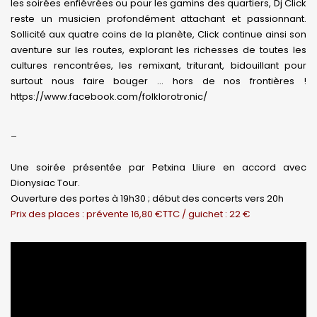
les soirées enfiévrées ou pour les gamins des quartiers, Dj Click
reste un musicien profondément attachant et passionnant.
Sollicité aux quatre coins de la planète, Click continue ainsi son
aventure sur les routes, explorant les richesses de toutes les
cultures rencontrées, les remixant, triturant, bidouillant pour
surtout nous faire bouger … hors de nos frontières !
https://www.facebook.com/folklorotronic/
_
Une soirée présentée par Petxina Lliure en accord avec
Dionysiac Tour.
Ouverture des portes à 19h30 ; début des concerts vers 20h
Prix des places : prévente 16,80 €TTC / guichet : 22 €