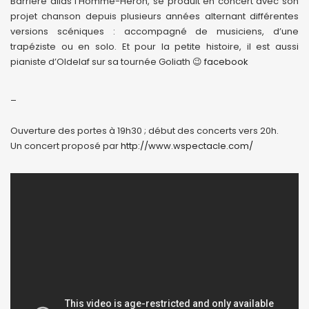
Barrière alias l’Homme-Héron, se produit en concert avec son
projet chanson depuis plusieurs années alternant différentes
versions scéniques : accompagné de musiciens, d’une
trapéziste ou en solo. Et pour la petite histoire, il est aussi
pianiste d’Oldelaf sur sa tournée Goliath 😉
facebook
_
Ouverture des portes à 19h30 ; début des concerts vers 20h.
Un concert proposé par
http://www.wspectacle.com/