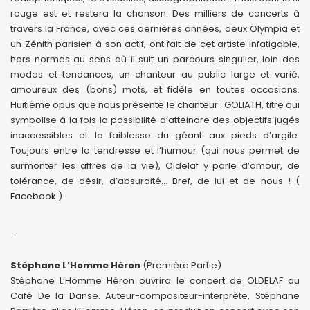
rouge est et restera la chanson. Des milliers de concerts à
travers la France, avec ces dernières années, deux Olympia et
un Zénith parisien à son actif, ont fait de cet artiste infatigable,
hors normes au sens où il suit un parcours singulier, loin des
modes et tendances, un chanteur au public large et varié,
amoureux des (bons) mots, et fidèle en toutes occasions.
Huitième opus que nous présente le chanteur : GOLIATH, titre qui
symbolise à la fois la possibilité d’atteindre des objectifs jugés
inaccessibles et la faiblesse du géant aux pieds d’argile.
Toujours entre la tendresse et l’humour (qui nous permet de
surmonter les affres de la vie), Oldelaf y parle d’amour, de
tolérance, de désir, d’absurdité… Bref, de lui et de nous ! (
Facebook
)
_
Stéphane L’Homme Héron
(Première Partie)
Stéphane L’Homme Héron ouvrira le concert de OLDELAF au
Café De la Danse. Auteur-compositeur-interprète, Stéphane