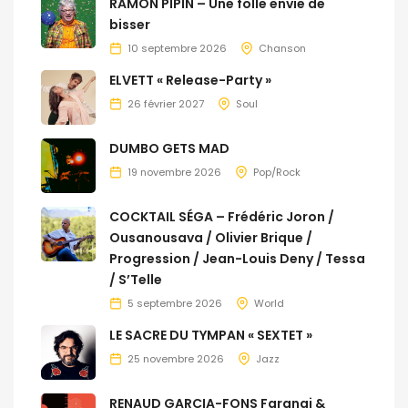
RAMON PIPIN – Une folle envie de
bisser
10 septembre 2026
Chanson
ELVETT « Release-Party »
26 février 2027
Soul
DUMBO GETS MAD
19 novembre 2026
Pop/Rock
COCKTAIL SÉGA – Frédéric Joron /
Ousanousava / Olivier Brique /
Progression / Jean-Louis Deny / Tessa
/ S’Telle
5 septembre 2026
World
LE SACRE DU TYMPAN « SEXTET »
25 novembre 2026
Jazz
RENAUD GARCIA-FONS Farangi &