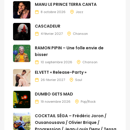
MANU LE PRINCE TERRA CANTA
8 octobre 2026
Jazz
CASCADEUR
4 février 2027
Chanson
RAMON PIPIN – Une folle envie de
bisser
10 septembre 2026
Chanson
ELVETT « Release-Party »
26 février 2027
Soul
DUMBO GETS MAD
19 novembre 2026
Pop/Rock
COCKTAIL SÉGA – Frédéric Joron /
Ousanousava / Olivier Brique /
Progression / Jean-Louis Deny / Tessa