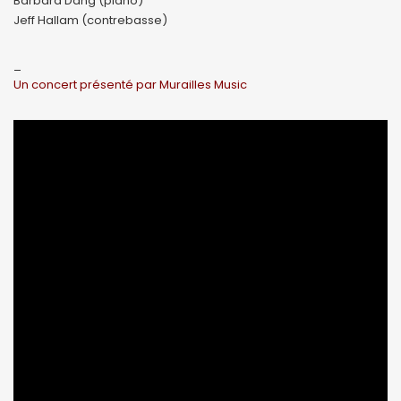
Barbara Dang (piano)
Jeff Hallam (contrebasse)
_
Un concert présenté par Murailles Music