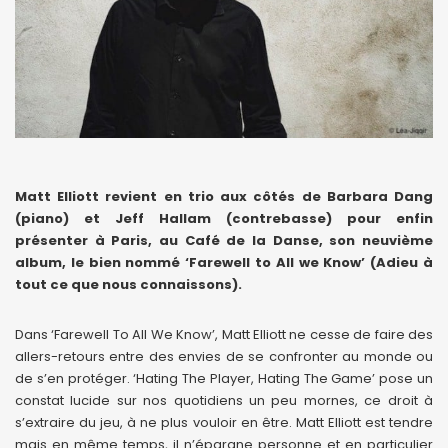
Matt Elliott revient en trio aux côtés de Barbara Dang
(piano) et Jeff Hallam (contrebasse) pour enfin
présenter à Paris, au Café de la Danse, son neuvième
album, le bien nommé ‘Farewell to All we Know’ (Adieu à
tout ce que nous connaissons).
Dans ‘Farewell To All We Know’, Matt Elliott ne cesse de faire des
allers-retours entre des envies de se confronter au monde ou
de s’en protéger. ‘Hating The Player, Hating The Game’ pose un
constat lucide sur nos quotidiens un peu mornes, ce droit à
s’extraire du jeu, à ne plus vouloir en être. Matt Elliott est tendre
mais en même temps, il n’épargne personne et en particulier