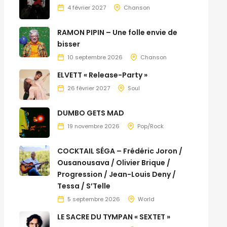
4 février 2027
Chanson
RAMON PIPIN – Une folle envie de
bisser
10 septembre 2026
Chanson
ELVETT « Release-Party »
26 février 2027
Soul
DUMBO GETS MAD
19 novembre 2026
Pop/Rock
COCKTAIL SÉGA – Frédéric Joron /
Ousanousava / Olivier Brique /
Progression / Jean-Louis Deny /
Tessa / S’Telle
5 septembre 2026
World
LE SACRE DU TYMPAN « SEXTET »