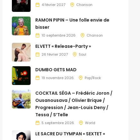
4 février 2027
Chanson
RAMON PIPIN – Une folle envie de
bisser
10 septembre 2026
Chanson
ELVETT « Release-Party »
26 février 2027
Soul
DUMBO GETS MAD
19 novembre 2026
Pop/Rock
COCKTAIL SÉGA – Frédéric Joron /
Ousanousava / Olivier Brique /
Progression / Jean-Louis Deny /
Tessa / S’Telle
5 septembre 2026
World
LE SACRE DU TYMPAN « SEXTET »