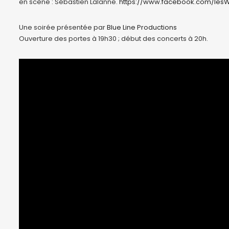
en scène : Sébastien Lalanne.
https://www.facebook.com/lesW
Une soirée présentée par
Blue Line Productions
Ouverture des portes à 19h30 ; début des concerts à 20h.