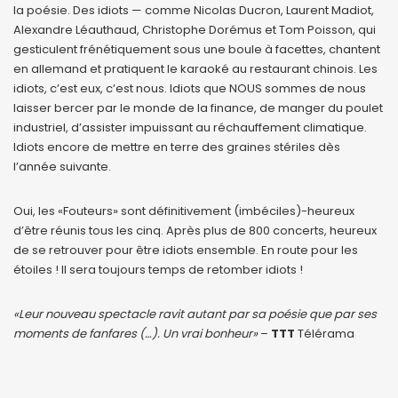
la poésie. Des idiots — comme Nicolas Ducron, Laurent Madiot,
Alexandre Léauthaud, Christophe Dorémus et Tom Poisson, qui
gesticulent frénétiquement sous une boule à facettes, chantent
en allemand et pratiquent le karaoké au restaurant chinois. Les
idiots, c’est eux, c’est nous. Idiots que NOUS sommes de nous
laisser bercer par le monde de la finance, de manger du poulet
industriel, d’assister impuissant au réchauffement climatique.
Idiots encore de mettre en terre des graines stériles dès
l’année suivante.
Oui, les «Fouteurs» sont définitivement (imbéciles)-heureux
d’être réunis tous les cinq. Après plus de 800 concerts, heureux
de se retrouver pour être idiots ensemble. En route pour les
étoiles ! Il sera toujours temps de retomber idiots !
«Leur nouveau spectacle ravit autant par sa poésie que par ses
moments de fanfares (…). Un vrai bonheur»
–
TTT
Télérama