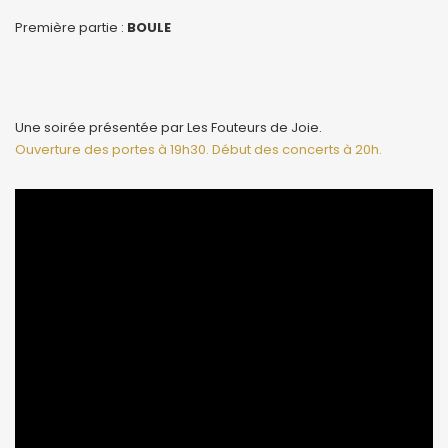
Première partie :
BOULE
Une soirée présentée par Les Fouteurs de Joie.
Ouverture des portes à 19h30. Début des concerts à 20h.