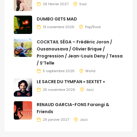
26 février 2027
Soul
DUMBO GETS MAD
19 novembre 2026
Pop/Rock
COCKTAIL SÉGA – Frédéric Joron /
Ousanousava / Olivier Brique /
Progression / Jean-Louis Deny / Tessa
/ S’Telle
5 septembre 2026
World
LE SACRE DU TYMPAN « SEXTET »
25 novembre 2026
Jazz
RENAUD GARCIA-FONS Farangi &
Friends
29 janvier 2027
Jazz