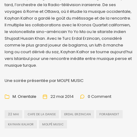
tard, l’orchestre de la Radio-télévision iranienne. De ses
voyages à Rome et Ottawa, où il étudie la musique occidentale,
Kayhan Kalhor a gardé le goût du métissage et de la rencontre.
Il multiplie les collaborations avec le Kronos Quartet californien,
le violoncelliste sino-américain Yo Yo Ma ou le sitariste indien
Shujaat Husain Khan. Avec le Turc Erdal Erzincan, considéré
comme le plus grand joueur de baglama, un luth à manche
long ou court dérivé du saz, Kayhan Kalhor se tourne aujourd’hui
vers Istanbul pour une rencontre inédite entre musique perse et
musique turque.
Une soirée présentée par MOLPE MUSIC
M. Orientale
22 mai 2014
0 Comment
22 MAI
CAFE DE LA DANSE
ERDAL ERZINCAN
FORABANDIT
KAYHAN KALHOR
MOLPÉ MUSIC