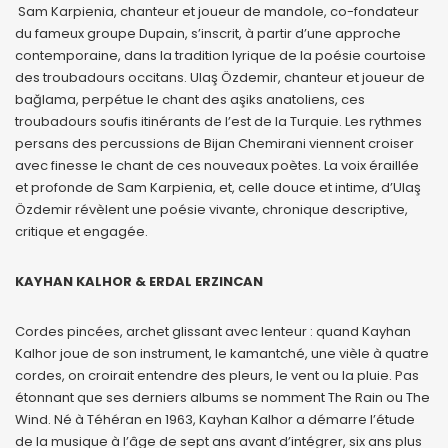
Sam Karpienia, chanteur et joueur de mandole, co-fondateur
du fameux groupe Dupain, s’inscrit, à partir d’une approche
contemporaine, dans la tradition lyrique de la poésie courtoise
des troubadours occitans. Ulaş Özdemir, chanteur et joueur de
bağlama, perpétue le chant des aşiks anatoliens, ces
troubadours soufis itinérants de l’est de la Turquie. Les rythmes
persans des percussions de Bijan Chemirani viennent croiser
avec finesse le chant de ces nouveaux poètes. La voix éraillée
et profonde de Sam Karpienia, et, celle douce et intime, d’Ulaş
Özdemir révèlent une poésie vivante, chronique descriptive,
critique et engagée.
KAYHAN KALHOR & ERDAL ERZINCAN
Cordes pincées, archet glissant avec lenteur : quand Kayhan
Kalhor joue de son instrument, le kamantché, une vièle à quatre
cordes, on croirait entendre des pleurs, le vent ou la pluie. Pas
étonnant que ses derniers albums se nomment The Rain ou The
Wind. Né à Téhéran en 1963, Kayhan Kalhor a démarre l’étude
de la musique à l’âge de sept ans avant d’intégrer, six ans plus