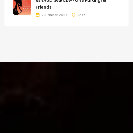
RENAUD GARCIA-FONS Farangi &
Friends
29 janvier 2027
Jazz