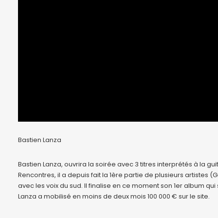
Bastien Lanza
Bastien Lanza, ouvrira la soirée avec 3 titres interprétés à la gu
Rencontres, il a depuis fait la 1ère partie de plusieurs artist
avec les voix du sud. Il finalise en ce moment son 1er album qui
Lanza a mobilisé en moins de deux mois 100 000 € sur le site.