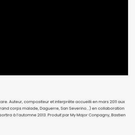
itare. Auteur, compositeur et interprète accueilli en mars 2011 aux
es (Grand corps malade, Daguerre, San Severino…) en collaboration
 sortira à l’automne 2013. Produit par My Major Conpagny, Bastien