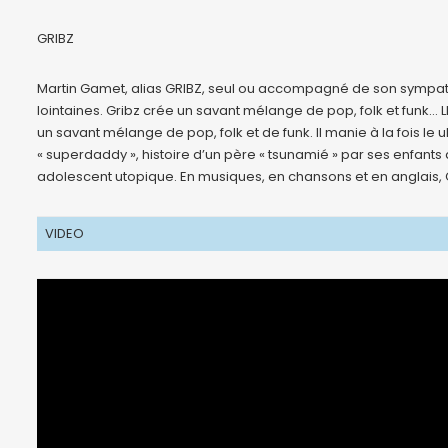
GRIBZ
Martin Gamet, alias GRIBZ, seul ou accompagné de son sympathi
lointaines. Gribz crée un savant mélange de pop, folk et funk…
un savant mélange de pop, folk et de funk. Il manie à la fois le uk
« superdaddy », histoire d’un père « tsunamié » par ses enfants a
adolescent utopique. En musiques, en chansons et en anglais, 
VIDEO