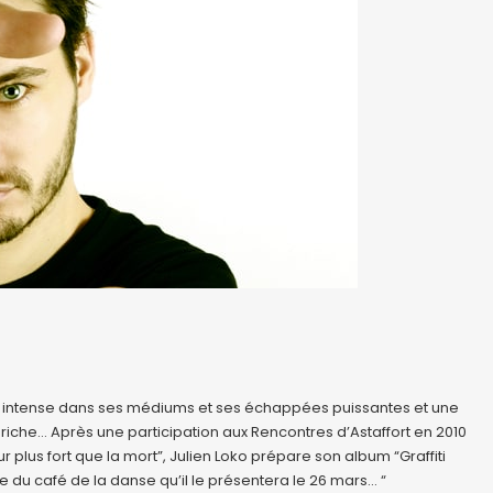
se, intense dans ses médiums et ses échappées puissantes et une
iche… Après une participation aux Rencontres d’Astaffort en 2010
 plus fort que la mort”, Julien Loko prépare son album “Graffiti
ène du café de la danse qu’il le présentera le 26 mars… “