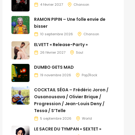
4 février 2027
Chanson
RAMON PIPIN – Une folle envie de
bisser
10 septembre 2026
Chanson
ELVETT « Release-Party »
26 février 2027
Soul
DUMBO GETS MAD
19 novembre 2026
Pop/Rock
COCKTAIL SÉGA – Frédéric Joron /
Ousanousava / Olivier Brique /
Progression / Jean-Louis Deny /
Tessa / S’Telle
5 septembre 2026
World
LE SACRE DU TYMPAN « SEXTET »