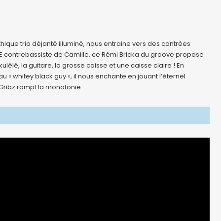
que trio déjanté illuminé, nous entraine vers des contrées
 LE contrebassiste de Camille, ce Rémi Bricka du groove propose
ulélé, la guitare, la grosse caisse et une caisse claire ! En
u « whitey black guy », il nous enchante en jouant l’éternel
Gribz rompt la monotonie.