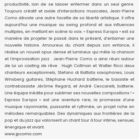
productivité, loin de se laisser enfermer dans un seul genre.
Toujours créatif et avide d’interactions musicales, Jean-Pierre
Como dévoile une autre facette de sa liberté artistique. Il offre
aujourd’hui une musique au swing profond et aux influences
multiples, en mettant en scène la voix. « Express Europa » est sa
manière de projeter le passé dans le présent, d’entamer une
nouvelle histoire. Amoureux du chant depuis son enfance, il
réalise un nouvel opus dense et lumineux qui mêle la chanson
et l’improvisation jazz. Jean-Pierre Como a ainsi réuni autour
de lui un casting de rêve : Hugh Coltman et Walter Ricci deux
chanteurs exceptionnels, Stefano di Battista saxophones, Louis
Winsberg guitares, Stéphane Huchard batterie, le bassiste et
contrebassiste Jérôme Regard, et André Ceccarelli, batterie.
Une équipe inédite pour sublimer ses nouvelles compositions ! «
Express Europa » est une aventure rare, la promesse d’une
musique rayonnante, puissante et rythmée, un projet riche en
mélodies remarquables. Des dynamiques aux frontières de la
pop et du jazz qui valorisent un chant tour à tour intime, sensuel,
énergique et vivant.
www.jpcomo.com