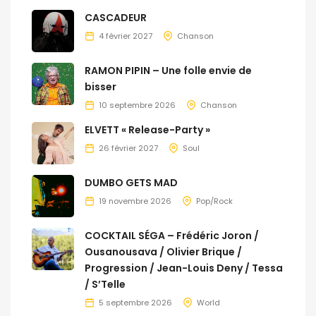
CASCADEUR
4 février 2027
Chanson
RAMON PIPIN – Une folle envie de
bisser
10 septembre 2026
Chanson
ELVETT « Release-Party »
26 février 2027
Soul
DUMBO GETS MAD
19 novembre 2026
Pop/Rock
COCKTAIL SÉGA – Frédéric Joron /
Ousanousava / Olivier Brique /
Progression / Jean-Louis Deny / Tessa
/ S’Telle
5 septembre 2026
World