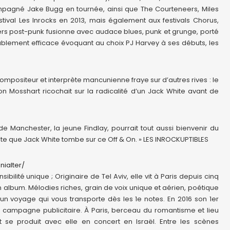
mpagné Jake Bugg en tournée, ainsi que The Courteneers, Miles
tival Les Inrocks en 2013, mais également aux festivals Chorus,
vers post-punk fusionne avec audace blues, punk et grunge, porté
ablement efficace évoquant au choix PJ Harvey à ses débuts, les
ompositeur et interprète mancunienne fraye sur d’autres rives : le
 Mosshart ricochait sur la radicalité d’un Jack White avant de
e de Manchester, la jeune Findlay, pourrait tout aussi bienvenir du
te que Jack White tombe sur ce Off & On. » LES INROCKUPTIBLES
ialter/
ilité unique ; Originaire de Tel Aviv, elle vit à Paris depuis cinq
 album. Mélodies riches, grain de voix unique et aérien, poétique
, un voyage qui vous transporte dès les 1e notes. En 2016 son 1er
e campagne publicitaire. À Paris, berceau du romantisme et lieu
 se produit avec elle en concert en Israël. Entre les scènes