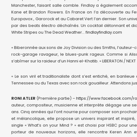
Manchester, faisant salle comble. Findlay a également acco
Kane et Brandon Flowers. En France on l’a découverte au Fes
Europavox , Garorock et au Cabaret Vert l’an dernier. Son uni
par des beats électro déchaînés. Un cocktail détonnant et di
White Stripes ou The Dead Weather…
findlayfindlay.com
« Biberonnée aux sons de Joy Division ou des Smiths, l’auteur-c
rock-garage ravageur, le blues-punk rageux. Comme si Alison
s’abîmer sur la raideur d’un Hanni el-Khatib. » LIBERATON / NEXT
« Le son viril et traditionaliste dont s’est entiché, en banlieu
Tennessee ou du Texas avec son rock gouailleur. Attendons jus
RONI ATLER
(Première partie) –
https://www.facebook.com/ron
auteur, compositeur, musicienne et interprète dégage une sensib
ans. Cinq années qui l’ont nourrie pour composer son prochain
et mélancolique, elle propose un univers inspirant et inspiré
single « What’s on your Mind ? » est choisi par HSBC pour un
porteur de nouveaux horizons, elle rencontre Keren Ann et