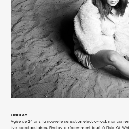
FINDLAY
Agée de 24 ans, la nouvelle sensation électro-rock mancuni
live spectaculaires, Findlay a récemment joué à l’Isle Of Whit