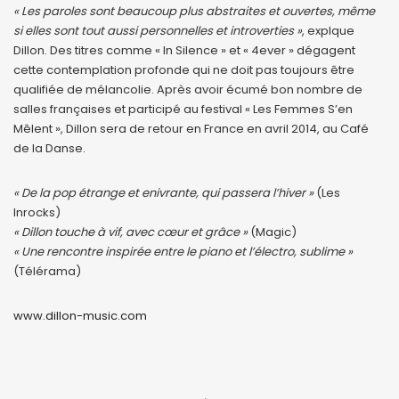
« Les paroles sont beaucoup plus abstraites et ouvertes, même
si elles sont tout aussi personnelles et introverties »
, explque
Dillon. Des titres comme « In Silence » et « 4ever » dégagent
cette contemplation profonde qui ne doit pas toujours être
qualifiée de mélancolie. Après avoir écumé bon nombre de
salles françaises et participé au festival « Les Femmes S’en
Mêlent », Dillon sera de retour en France en avril 2014, au Café
de la Danse.
« De la pop étrange et enivrante, qui passera l’hiver »
(Les
Inrocks)
« Dillon touche à vif, avec cœur et grâce »
(Magic)
« Une rencontre inspirée entre le piano et l’électro, sublime »
(Télérama)
www.dillon-music.com