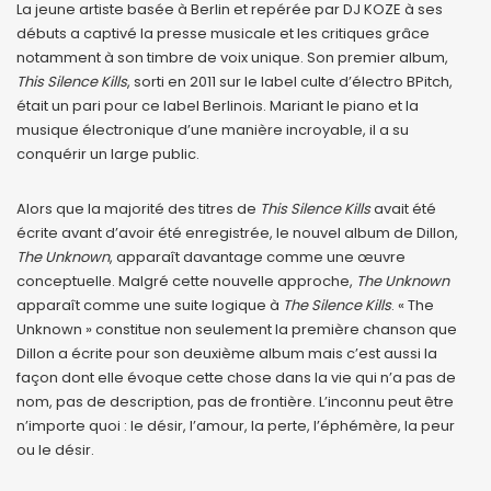
La jeune artiste basée à Berlin et repérée par DJ KOZE à ses
débuts a captivé la presse musicale et les critiques grâce
notamment à son timbre de voix unique. Son premier album,
This Silence Kills
, sorti en 2011 sur le label culte d’électro BPitch,
était un pari pour ce label Berlinois. Mariant le piano et la
musique électronique d’une manière incroyable, il a su
conquérir un large public.
Alors que la majorité des titres de
This Silence Kills
avait été
écrite avant d’avoir été enregistrée, le nouvel album de Dillon,
The Unknown
, apparaît davantage comme une œuvre
conceptuelle. Malgré cette nouvelle approche,
The Unknown
apparaît comme une suite logique à
The Silence Kills
. « The
Unknown » constitue non seulement la première chanson que
Dillon a écrite pour son deuxième album mais c’est aussi la
façon dont elle évoque cette chose dans la vie qui n’a pas de
nom, pas de description, pas de frontière. L’inconnu peut être
n’importe quoi : le désir, l’amour, la perte, l’éphémère, la peur
ou le désir.