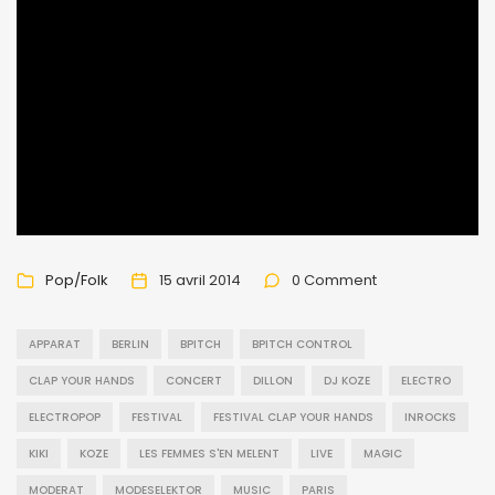
Pop/Folk
15 avril 2014
0 Comment
APPARAT
BERLIN
BPITCH
BPITCH CONTROL
CLAP YOUR HANDS
CONCERT
DILLON
DJ KOZE
ELECTRO
ELECTROPOP
FESTIVAL
FESTIVAL CLAP YOUR HANDS
INROCKS
KIKI
KOZE
LES FEMMES S'EN MELENT
LIVE
MAGIC
MODERAT
MODESELEKTOR
MUSIC
PARIS