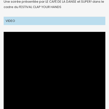
Une soirée présentée par LE CAFÉ DE LA DANSE et SUPER! dans le
cadre du FESTIVAL CLAP YOUR HANDS
VIDEO