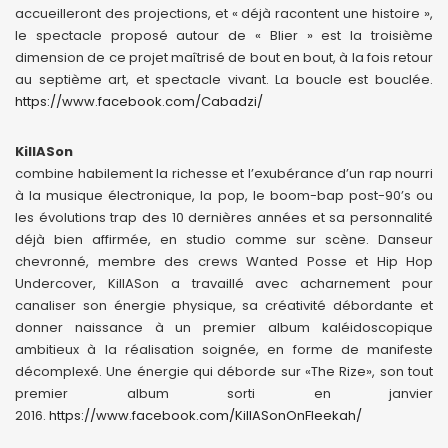
accueilleront des projections, et « déjà racontent une histoire »,
le spectacle proposé autour de « Blier » est la troisième
dimension de ce projet maîtrisé de bout en bout, à la fois retour
au septième art, et spectacle vivant. La boucle est bouclée.
https://www.facebook.com/Cabadzi/
KillASon
combine habilement la richesse et l’exubérance d’un rap nourri
à la musique électronique, la pop, le boom-bap post-90’s ou
les évolutions trap des 10 dernières années et sa personnalité
déjà bien affirmée, en studio comme sur scène. Danseur
chevronné, membre des crews Wanted Posse et Hip Hop
Undercover, KillASon a travaillé avec acharnement pour
canaliser son énergie physique, sa créativité débordante et
donner naissance à un premier album kaléidoscopique
ambitieux à la réalisation soignée, en forme de manifeste
décomplexé. Une énergie qui déborde sur «The Rize», son tout
premier album sorti en janvier
2016.
https://www.facebook.com/KillASonOnFleekah/