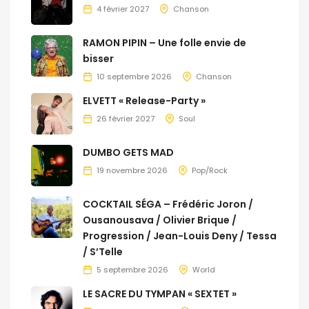
4 février 2027
Chanson
RAMON PIPIN – Une folle envie de
bisser
10 septembre 2026
Chanson
ELVETT « Release-Party »
26 février 2027
Soul
DUMBO GETS MAD
19 novembre 2026
Pop/Rock
COCKTAIL SÉGA – Frédéric Joron /
Ousanousava / Olivier Brique /
Progression / Jean-Louis Deny / Tessa
/ S’Telle
5 septembre 2026
World
LE SACRE DU TYMPAN « SEXTET »