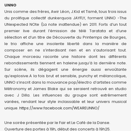
UNNO
Unis comme des frères, Awir Léon, J.Kid et Tismé, tous trois issus
du prolifique collectif dunkerquois JAYFLY, forment UNNO -The
UNexpected NOte (La note inattendue) en 2011. Forts d’un tout
premier live durant l’émission de télé Taratata et d’une
sélection et d’un titre de Découverte du Printemps de Bourges,
le trio affiche une insolente liberté dans la manière de
composer en ne s’interdisant rien et en s’autorisant tout.
Chaque morceau raconte une histoire dont les différents
rebondissements tiennent en haleine jusqu’à la dernière note.
Sur scène, ils dégagent une énergie aussi envoûtante
qu’explosive.A la fois brut et sensible, punchy et mélancolique,
UNNO s’inscrit dans la mouvance pop/électro d’artistes comme
Métronomy et James Blake qui se seraient retrouvé en studio
avec J Dilla. Les influences du groupe sont extrêmement
variées, rendant leur style inclassable et leur univers musical
unique.
https://www.facebook.com/WEAREUNNO/
Une soirée présentée par le Fair et Le Café de la Danse.
Ouverture des portes à 19h, début des concerts à 19h25.