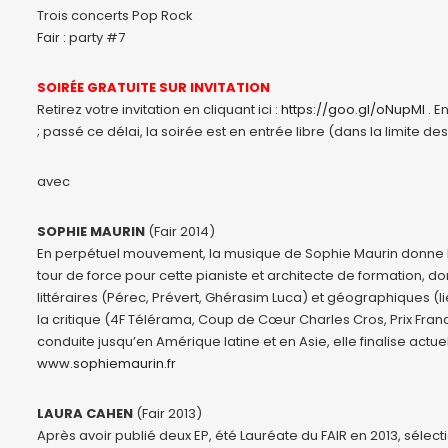
Trois concerts Pop Rock
Fair : party #7
SOIRÉE GRATUITE SUR INVITATION
Retirez votre invitation en cliquant ici :
https://goo.gl/oNupMl
. E
; passé ce délai, la soirée est en entrée libre (dans la limite de
avec
SOPHIE MAURIN
(Fair 2014)
En perpétuel mouvement, la musique de Sophie Maurin donne l
tour de force pour cette pianiste et architecte de formation, d
littéraires (Pérec, Prévert, Ghérasim Luca) et géographiques (
la critique (4F Télérama, Coup de Cœur Charles Cros, Prix Fran
conduite jusqu’en Amérique latine et en Asie, elle finalise act
www.sophiemaurin.fr
LAURA CAHEN
(Fair 2013)
Après avoir publié deux EP, été Lauréate du FAIR en 2013, séle