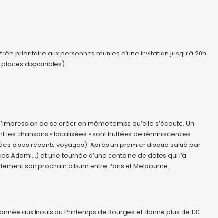
ntrée prioritaire aux personnes munies d’une invitation jusqu’à 20h
s places disponibles).
’impression de se créer en même temps qu’elle s’écoute. Un
ont les chansons « localisées » sont truffées de réminiscences
liées à ses récents voyages). Après un premier disque salué par
cos Adami…) et une tournée d’une centaine de dates qui l’a
uellement son prochain album entre Paris et Melbourne.
ctionnée aux Inouïs du Printemps de Bourges et donné plus de 130