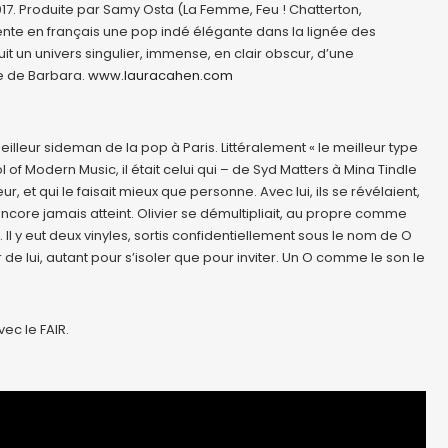
017. Produite par Samy Osta (La Femme, Feu ! Chatterton,
nvente en français une pop indé élégante dans la lignée des
it un univers singulier, immense, en clair obscur, d’une
le de Barbara.
www.lauracahen.com
lleur sideman de la pop à Paris. Littéralement « le meilleur type
 of Modern Music, il était celui qui – de Syd Matters à Mina Tindle
, et qui le faisait mieux que personne. Avec lui, ils se révélaient,
encore jamais atteint. Olivier se démultipliait, au propre comme
. Il y eut deux vinyles, sortis confidentiellement sous le nom de O
e lui, autant pour s’isoler que pour inviter. Un O comme le son le
ec le FAIR.