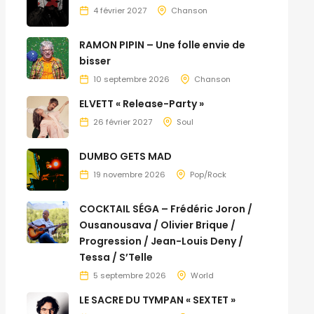
4 février 2027
Chanson
RAMON PIPIN – Une folle envie de
bisser
10 septembre 2026
Chanson
ELVETT « Release-Party »
26 février 2027
Soul
DUMBO GETS MAD
19 novembre 2026
Pop/Rock
COCKTAIL SÉGA – Frédéric Joron /
Ousanousava / Olivier Brique /
Progression / Jean-Louis Deny /
Tessa / S’Telle
5 septembre 2026
World
LE SACRE DU TYMPAN « SEXTET »