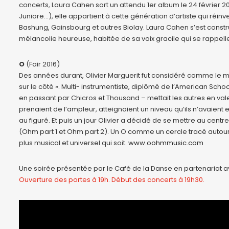
concerts, Laura Cahen sort un attendu 1er album le 24 février 2
Juniore…), elle appartient à cette génération d’artiste qui réi
Bashung, Gainsbourg et autres Biolay. Laura Cahen s’est constru
mélancolie heureuse, habitée de sa voix gracile qui se rappel
O
(Fair 2016)
Des années durant, Olivier Marguerit fut considéré comme le mei
sur le côté ». Multi- instrumentiste, diplômé de l’American School
en passant par Chicros et Thousand – mettait les autres en valeur
prenaient de l’ampleur, atteignaient un niveau qu’ils n’avaient 
au figuré. Et puis un jour Olivier a décidé de se mettre au centre
(Ohm part 1 et Ohm part 2). Un O comme un cercle tracé autour d
plus musical et universel qui soit.
www.oohmmusic.com
Une soirée présentée par le Café de la Danse en partenariat av
Ouverture des portes à 19h. Début des concerts à 19h30.