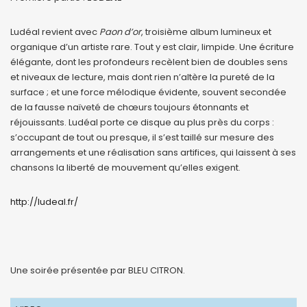
Ludéal revient avec
Paon d’or
, troisième album lumineux et
organique d’un artiste rare. Tout y est clair, limpide. Une écriture
élégante, dont les profondeurs recèlent bien de doubles sens
et niveaux de lecture, mais dont rien n’altère la pureté de la
surface ; et une force mélodique évidente, souvent secondée
de la fausse naïveté de chœurs toujours étonnants et
réjouissants. Ludéal porte ce disque au plus près du corps :
s’occupant de tout ou presque, il s’est taillé sur mesure des
arrangements et une réalisation sans artifices, qui laissent à ses
chansons la liberté de mouvement qu’elles exigent.
http://ludeal.fr/
Une soirée présentée par BLEU CITRON.