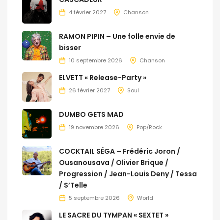
4 février 2027
Chanson
RAMON PIPIN – Une folle envie de
bisser
10 septembre 2026
Chanson
ELVETT « Release-Party »
26 février 2027
Soul
DUMBO GETS MAD
19 novembre 2026
Pop/Rock
COCKTAIL SÉGA – Frédéric Joron /
Ousanousava / Olivier Brique /
Progression / Jean-Louis Deny / Tessa
/ S’Telle
5 septembre 2026
World
LE SACRE DU TYMPAN « SEXTET »