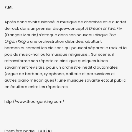
F.M.
Après donc avoir fusionné la musique de chambre et le quartet
de rock dans un premier disque-concept
A Dream or Two
, F.M.
(François Maurin) s’attaque dans son nouveau disque
The
Organ King
à une orchestration débridée, abattant
harmonieusement les cloisons qui peuvent séparer le rock et la
pop du music-hall ou la musique religieuse… Sur scène, il
retransforme son répertoire ainsi que quelques tubes
savamment revisités, pour un orchestre inédit d’automates
(orgue de barbarie, xylophone, batterie et percussions et
autres piano mécaniques) : une musique savante et tout public
en équilibre entre les répertoires.
http://www.theorganking.com/
Première partie :
LUD
É
AL