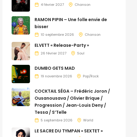
4 février 2027
Chanson
RAMON PIPIN – Une folle envie de
bisser
10 septembre 2026
Chanson
ELVETT « Release-Party »
26 février 2027
Soul
DUMBO GETS MAD
19 novembre 2026
Pop/Rock
COCKTAIL SÉGA – Frédéric Joron /
Ousanousava / Olivier Brique /
Progression / Jean-Louis Deny /
Tessa / S’Telle
5 septembre 2026
World
LE SACRE DU TYMPAN « SEXTET »