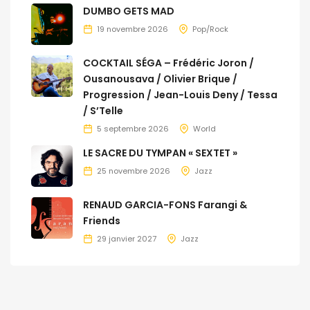
DUMBO GETS MAD
19 novembre 2026
Pop/Rock
COCKTAIL SÉGA – Frédéric Joron /
Ousanousava / Olivier Brique /
Progression / Jean-Louis Deny / Tessa
/ S’Telle
5 septembre 2026
World
LE SACRE DU TYMPAN « SEXTET »
25 novembre 2026
Jazz
RENAUD GARCIA-FONS Farangi &
Friends
29 janvier 2027
Jazz