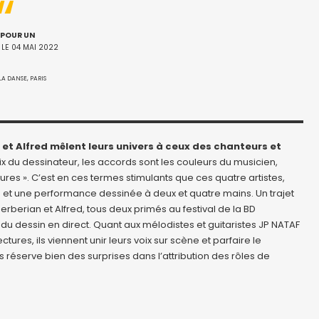
 POUR UN
LE 04 MAI 2022
LA DANSE, PARIS
et Alfred mêlent leurs univers à ceux des chanteurs et
 voix du dessinateur, les accords sont les couleurs du musicien,
res ». C’est en ces termes stimulants que ces quatre artistes,
u et une performance dessinée à deux et quatre mains. Un trajet
erberian et Alfred, tous deux primés au festival de la BD
e du dessin en direct. Quant aux mélodistes et guitaristes JP NATAF
ctures, ils viennent unir leurs voix sur scène et parfaire le
s réserve bien des surprises dans l’attribution des rôles de