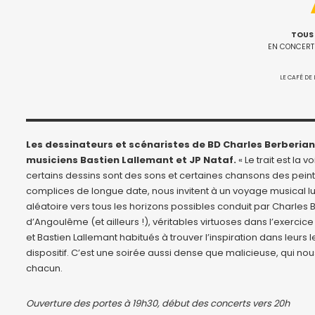
TOUS
EN CONCERT 
LE CAFÉ DE 
Les dessinateurs et scénaristes de BD Charles Berberian 
musiciens Bastien Lallemant et JP Nataf.
« Le trait est la
certains dessins sont des sons et certaines chansons des peintu
complices de longue date, nous invitent à un voyage musical l
aléatoire vers tous les horizons possibles conduit par Charles B
d’Angoulême (et ailleurs !), véritables virtuoses dans l’exercic
et Bastien Lallemant habitués à trouver l’inspiration dans leurs le
dispositif. C’est une soirée aussi dense que malicieuse, qui nou
chacun.
Ouverture des portes à 19h30, début des concerts vers 20h