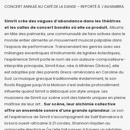
CONCERT ANNULÉ AU CAFÉ DE LA DANSE – REPORTÉ À L’ALHAMBRA.
Simrit crée des vagues d’abondance dans les théâtres
et les salles de concert bondés où elle se produit.
Albums
en tête des palmarès, une communauté de fans actives dans le
monde entier alimente un mouvement musical palpable dans
l’espace de performance. Transcendant les genres avec ses
mélanges excentriques d’instruments de lignées éclectiques,
l’expérience Simrit porte le nom de son auteure-compositeure-
interprète principale, Simrit Kaur, née à Athènes (Grèce), elle
est adoptée par des parents Grecs-américains en Caroline du
Sud. La musique grecque traditionnelle évidemment, le son
Roots Reggae jusqu’à la Motown s’est avérée profondément
influente quand Simrit a débloqué son style unique. Les
musiciens de Simrit sur scène sont des talents uniques en pleine
maîtrise de leur art…
Sur scène, leur alchimie collective
offre un ensemble sonore d’une grande splendeur.
Le son
et l’expérience de Simrit s’accompagnent de Salif Bamakora à
la kora ouest-africaine à 21 cordes, Shannon Hayden au
violoncelle électrique (qu’elle fait passer à travers un pédalier