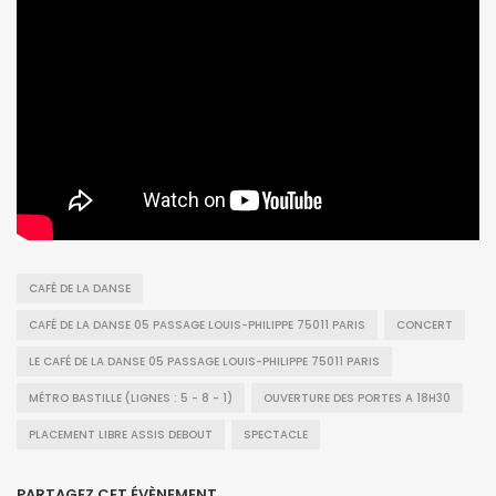
CAFÉ DE LA DANSE
CAFÉ DE LA DANSE 05 PASSAGE LOUIS-PHILIPPE 75011 PARIS
CONCERT
LE CAFÉ DE LA DANSE 05 PASSAGE LOUIS-PHILIPPE 75011 PARIS
MÉTRO BASTILLE (LIGNES : 5 - 8 - 1)
OUVERTURE DES PORTES A 18H30
PLACEMENT LIBRE ASSIS DEBOUT
SPECTACLE
PARTAGEZ CET ÉVÈNEMENT