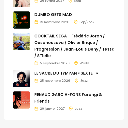
26 février 2027
Soul
DUMBO GETS MAD
19 novembre 2026
Pop/Rock
COCKTAIL SÉGA – Frédéric Joron /
Ousanousava / Olivier Brique /
Progression / Jean-Louis Deny / Tessa
/ S’Telle
5 septembre 2026
World
LE SACRE DU TYMPAN « SEXTET »
25 novembre 2026
Jazz
RENAUD GARCIA-FONS Farangi &
Friends
29 janvier 2027
Jazz