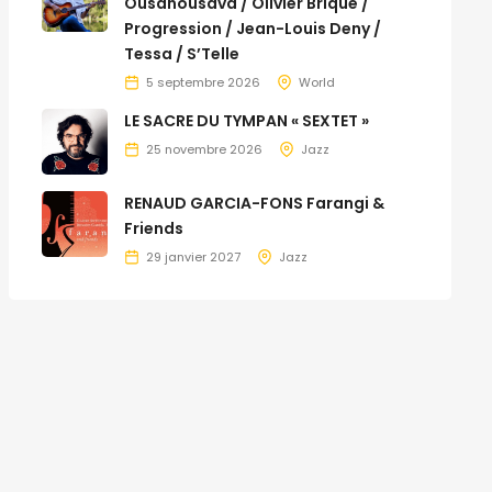
Ousanousava / Olivier Brique /
Progression / Jean-Louis Deny /
Tessa / S’Telle
5 septembre 2026
World
LE SACRE DU TYMPAN « SEXTET »
25 novembre 2026
Jazz
RENAUD GARCIA-FONS Farangi &
Friends
29 janvier 2027
Jazz