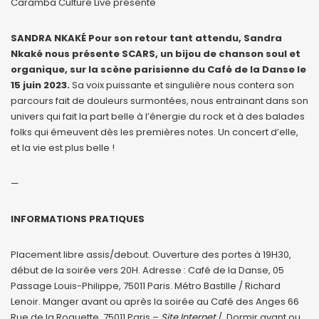
Caramba Culture Live présente
SANDRA NKAKÉ Pour son retour tant attendu, Sandra
Nkaké nous présente SCARS, un bijou de chanson soul et
organique, sur la scène parisienne du Café de la Danse le
15 juin 2023.
Sa voix puissante et singulière nous contera son
parcours fait de douleurs surmontées, nous entrainant dans son
univers qui fait la part belle à l’énergie du rock et à des balades
folks qui émeuvent dès les premières notes. Un concert d’elle,
et la vie est plus belle !
—
INFORMATIONS PRATIQUES
Placement libre assis/debout. Ouverture des portes à 19H30,
début de la soirée vers 20H. Adresse : Café de la Danse, 05
Passage Louis-Philippe, 75011 Paris. Métro Bastille / Richard
Lenoir. Manger avant ou après la soirée au Café des Anges 66
Rue de la Roquette, 75011 Paris –
Site Internet
/ Dormir avant ou