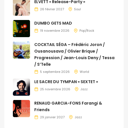
ELVETT « Release-Party »
26 février 2027
Soul
DUMBO GETS MAD
19 novembre 2026
Pop/Rock
COCKTAIL SÉGA – Frédéric Joron /
Ousanousava / Olivier Brique /
Progression / Jean-Louis Deny / Tessa
/ S’Telle
5 septembre 2026
World
LE SACRE DU TYMPAN « SEXTET »
25 novembre 2026
Jazz
RENAUD GARCIA-FONS Farangi &
Friends
29 janvier 2027
Jazz