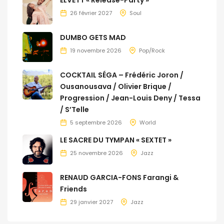
ELVETT « Release-Party »
26 février 2027
Soul
DUMBO GETS MAD
19 novembre 2026
Pop/Rock
COCKTAIL SÉGA – Frédéric Joron /
Ousanousava / Olivier Brique /
Progression / Jean-Louis Deny / Tessa
/ S’Telle
5 septembre 2026
World
LE SACRE DU TYMPAN « SEXTET »
25 novembre 2026
Jazz
RENAUD GARCIA-FONS Farangi &
Friends
29 janvier 2027
Jazz