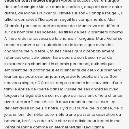
sous un tout nouvel angle !
Après le succès très remarqué
de son 1er single « Ma vie dans les halles », coup de cœur entre
autres, de Michel Drucker qui l’invite sur son « Canapé rouge », il
affiche complet à l’Européen, reçoit les compliments d’Alain
Chamfort pour sa superbe reprise de « Manureva » et défend
sur de nombreuses scènes, les titres de ses 2 premiers albums.
A l’heure du renouveau de la chanson française, Marc Fichel se
raconte comme un « autodidacte de la musique avec des
chansons plein la tête », toutes celles qu’il a probablement
retenues avant de laisser libre cours à son besoin vital de
s’exprimer en chantant. Un chemin personnel, authentique,
empreint de la profondeur et la sincérité de ceux qui prennent
leur temps pour oser un jour, regarder le public en face. Son
nouveau single, « C’était le temps » raconte les souvenirs d’une
famille éprise de liberté dans la Russie de ses ancêtres avec
toujours la légèreté de sa musique qui nous entraîne à chanter
avec lui, Marc Fichel réussit à nous raconter une histoire… qui
devient aussi un peu la nôtre. Il y a du sourire, de la danse, de la
joie, un brin de mélancolie mêlé à une puissante aspiration au
bonheur, bref, il y a de la Vie chez cet artiste pour lequel le mot
Vérité résonne comme un éternel refrain ! Léa Ivanne