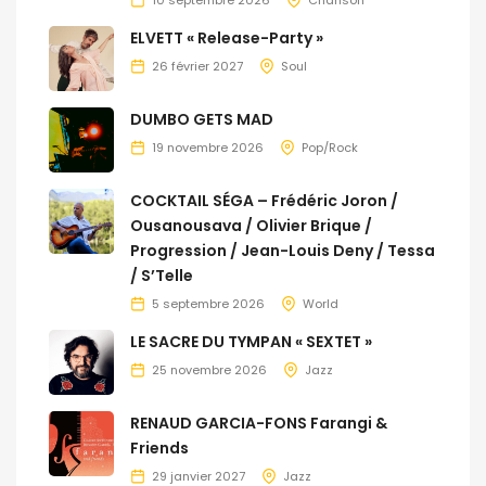
ELVETT « Release-Party »
26 février 2027
Soul
DUMBO GETS MAD
19 novembre 2026
Pop/Rock
COCKTAIL SÉGA – Frédéric Joron /
Ousanousava / Olivier Brique /
Progression / Jean-Louis Deny / Tessa
/ S’Telle
5 septembre 2026
World
LE SACRE DU TYMPAN « SEXTET »
25 novembre 2026
Jazz
RENAUD GARCIA-FONS Farangi &
Friends
29 janvier 2027
Jazz