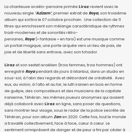
La chanteuse israélo-persane primée
Liraz
revient avec le
nouveau single
‘Azizam’
, premier extrait de
Roya
, son troisième
album qui sortira le 07 octobre prochain. Une collection de 11
titres qui enrichissent son mélange caractéristique de rythmes
tradi-modernes et de sonorités rétro-
persanes,
Roya
(« fantaisie » en farsi) est une musique comme
un portail magique, une porte arquée vers un lieu de paix, de
joie et de liberté sans entrave, avec son tchador.
Liraz
et son sextet israélien (trois femmes, trois hommes) ont
enregistré
Roya
pendant dix jours à Istanbul, dans un studio en
sous-sol, à l’abri des regards et débordant de créativité. Avec
eux, au violon, à l’alto et au tar, le luth iranien en bois en forme
de guêpe, des compositeurs et des musiciens de la capitale
iranienne, Téhéran ; les mêmes joueurs anonymes qui avaient
déjà collaboré avec
Liraz
en ligne, sans poser de questions,
sans montrer leur visage, sous le radar de la police secrète de
Téhéran, pour son album
Zan
en 2020. Cette fois, tout le monde
a travaillé collectivement, face à face, cœur à cœur. Le
sentiment omniprésent de danger et de peur a fini par céder à