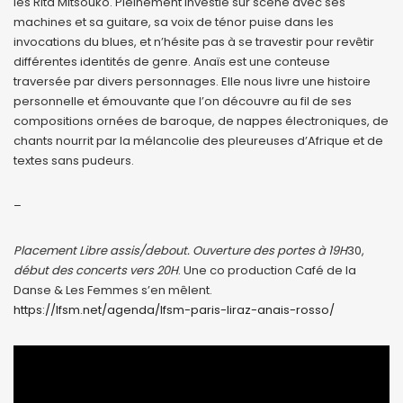
les Rita Mitsouko. Pleinement investie sur scène avec ses
machines et sa guitare, sa voix de ténor puise dans les
invocations du blues, et n’hésite pas à se travestir pour revêtir
différentes identités de genre. Anaïs est une conteuse
traversée par divers personnages. Elle nous livre une histoire
personnelle et émouvante que l’on découvre au fil de ses
compositions ornées de baroque, de nappes électroniques, de
chants nourrit par la mélancolie des pleureuses d’Afrique et de
textes sans pudeurs.
–
Placement Libre assis/debout. Ouverture des portes à 19H
30,
début des concerts vers 20H
. Une co production Café de la
Danse & Les Femmes s’en mêlent.
https://lfsm.net/agenda/lfsm-paris-liraz-anais-rosso/