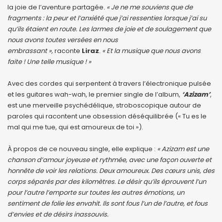
la joie de l’aventure partagée.
« Je ne me souviens que de
fragments : la peur et l’anxiété que j’ai ressenties lorsque j’ai su
qu’ils étaient en route. Les larmes de joie et de soulagement que
nous avons toutes versées en nous
embrassant »,
raconte
Liraz
.
« Et la musique que nous avons
faite ! Une telle musique ! »
Avec des cordes qui serpentent à travers l’électronique pulsée
et les guitares wah-wah, le premier single de l’album,
‘Azizam’
,
est une merveille psychédélique, stroboscopique autour de
paroles qui racontent une obsession déséquilibrée (« Tu es le
mal qui me tue, qui est amoureux de toi »).
À propos de ce nouveau single, elle explique :
« Azizam est une
chanson d’amour joyeuse et rythmée, avec une façon ouverte et
honnête de voir les relations. Deux amoureux. Des cœurs unis, des
corps séparés par des kilomètres. Le désir qu’ils éprouvent l’un
pour l’autre l’emporte sur toutes les autres émotions, un
sentiment de folie les envahit. Ils sont fous l’un de l’autre, et fous
d’envies et de désirs inassouvis.