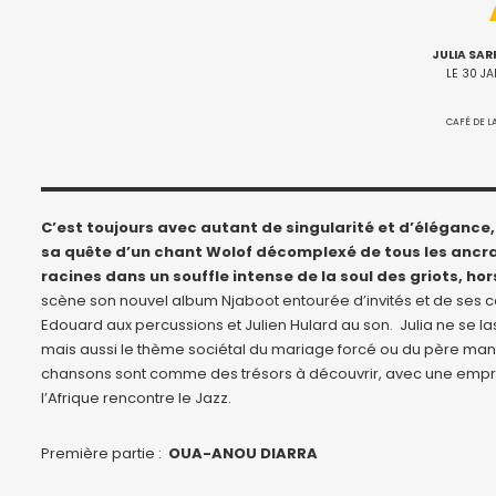
JULIA SAR
LE 30 J
CAFÉ DE L
C’est toujours avec autant de singularité et d’élégance,
sa quête d’un chant Wolof décomplexé de tous les ancrage
racines dans un souffle intense de la soul des griots, hors
scène son nouvel album Njaboot entourée d’invités et de ses c
Edouard aux percussions et Julien Hulard au son. Julia ne se lass
mais aussi le thème sociétal du mariage forcé ou du père manq
chansons sont comme des trésors à découvrir, avec une empre
l’Afrique rencontre le Jazz.
Première partie :
OUA-ANOU DIARRA