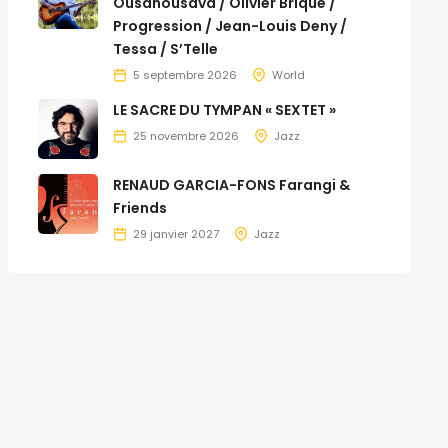
Ousanousava / Olivier Brique /
Progression / Jean-Louis Deny /
Tessa / S’Telle
5 septembre 2026
World
LE SACRE DU TYMPAN « SEXTET »
25 novembre 2026
Jazz
RENAUD GARCIA-FONS Farangi &
Friends
29 janvier 2027
Jazz