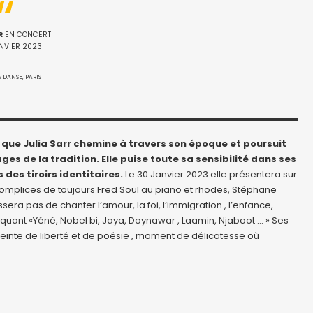
R
EN CONCERT
ANVIER 2023
A DANSE, PARIS
 que Julia Sarr chemine à travers son époque et poursuit
s de la tradition. Elle puise toute sa sensibilité dans ses
 des tiroirs identitaires.
Le 30 Janvier 2023 elle présentera sur
omplices de toujours Fred Soul au piano et rhodes, Stéphane
era pas de chanter l’amour, la foi, l’immigration , l’enfance,
uant «Yéné, Nobel bi, Jaya, Doynawar , Laamin, Njaboot … » Ses
inte de liberté et de poésie , moment de délicatesse où