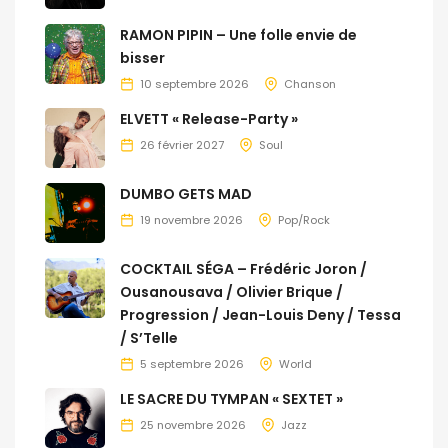
RAMON PIPIN – Une folle envie de
bisser
10 septembre 2026
Chanson
ELVETT « Release-Party »
26 février 2027
Soul
DUMBO GETS MAD
19 novembre 2026
Pop/Rock
COCKTAIL SÉGA – Frédéric Joron /
Ousanousava / Olivier Brique /
Progression / Jean-Louis Deny / Tessa
/ S’Telle
5 septembre 2026
World
LE SACRE DU TYMPAN « SEXTET »
25 novembre 2026
Jazz