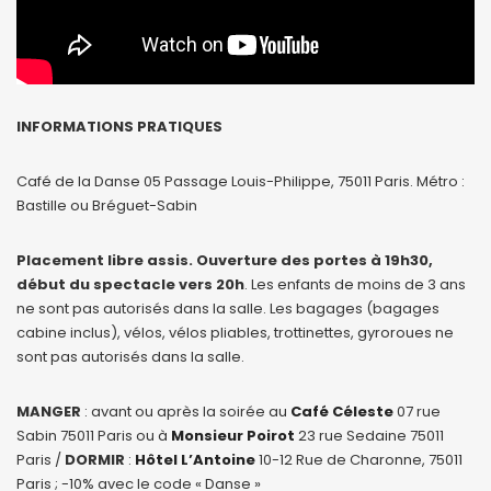
INFORMATIONS PRATIQUES
Café de la Danse 05 Passage Louis-Philippe, 75011 Paris. Métro :
Bastille ou Bréguet-Sabin
Placement libre assis. Ouverture des portes à 19h30,
début du spectacle vers 20h
. Les enfants de moins de 3 ans
ne sont pas autorisés dans la salle. Les bagages (bagages
cabine inclus), vélos, vélos pliables, trottinettes, gyroroues ne
sont pas autorisés dans la salle.
MANGER
: avant ou après la soirée au
Café Céleste
07 rue
Sabin 75011 Paris ou à
Monsieur Poirot
23 rue Sedaine 75011
Paris /
DORMIR
:
Hôtel L’Antoine
10-12 Rue de Charonne, 75011
Paris ; -10% avec le code « Danse »