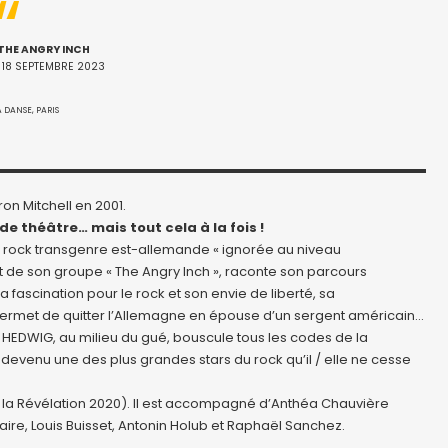
THE ANGRY INCH
 18 SEPTEMBRE 2023
A DANSE, PARIS
n Mitchell en 2001.
de théâtre… mais tout cela à la fois !
 rock transgenre est-allemande « ignorée au niveau
t de son groupe « The Angry Inch », raconte son parcours
fascination pour le rock et son envie de liberté, sa
permet de quitter l’Allemagne en épouse d’un sergent américain…
HEDWIG, au milieu du gué, bouscule tous les codes de la
devenu une des plus grandes stars du rock qu’il / elle ne cesse
de la Révélation 2020). Il est accompagné d’Anthéa Chauvière
ire, Louis Buisset, Antonin Holub et Raphaël Sanchez.
.