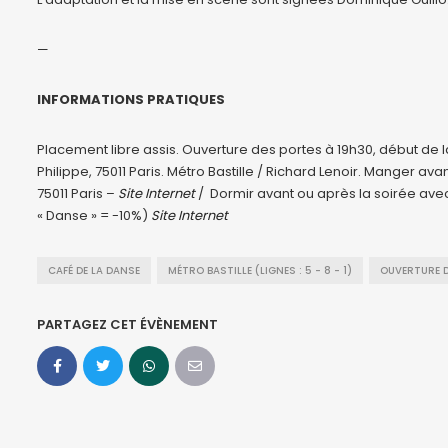
—
INFORMATIONS PRATIQUES
Placement libre assis. Ouverture des portes à 19h30, début de l
Philippe, 75011 Paris. Métro Bastille / Richard Lenoir. Manger a
75011 Paris –
Site Internet
/ Dormir avant ou après la soirée ave
« Danse » = -10%)
Site Internet
CAFÉ DE LA DANSE
MÉTRO BASTILLE (LIGNES : 5 - 8 - 1)
OUVERTURE D
PARTAGEZ CET ÉVÈNEMENT