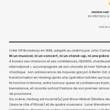
HEDWIG AND 
EN SPECTACLE LE
CAFÉ DE L
Créé Off Broadway en 1998, adapté au cinéma par John Camero
Ni un musical, ni un concert, ni un stand-up, ni une pièce 
À travers ses chansons et ses confidences, HEDWIG, chanteuse
international », accompagnée de son choriste et mari Yitzhak e
chaotique : son adolescence de mauvais garçon à Berlin-Est, sa 
transformation en Hedwig après une opération bâclée qui lui 
Ni homme ni femme, entre humour queer et confidences trash, 
bienséance, et raconte surtout l’histoire de son premier amour 
de poursuivre…
Sur scène, Hedwig est incarné(e) par Brice Hillairet (Molière 
(dans le rôle d’Ythzak) et de quatre musiciens : Lucie Wendrema
L’adaptation et la mise en scène sont signées Dominique Guillo