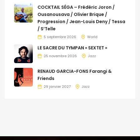
COCKTAIL SÉGA – Frédéric Joron /
Ousanousava / Olivier Brique /
Progression / Jean-Louis Deny / Tessa
/ S’Telle
5 septembre 2026
World
LE SACRE DU TYMPAN « SEXTET »
25 novembre 2026
Jazz
RENAUD GARCIA-FONS Farangi &
Friends
29 janvier 2027
Jazz