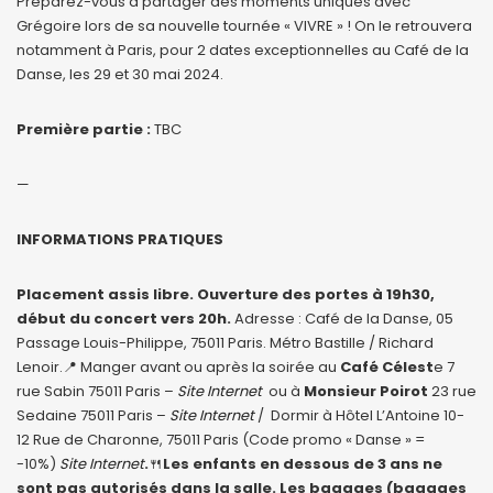
Préparez-vous à partager des moments uniques avec
Grégoire lors de sa nouvelle tournée « VIVRE » ! On le retrouvera
notamment à Paris, pour 2 dates exceptionnelles au Café de la
Danse, les 29 et 30 mai 2024.
Première partie :
TBC
—
INFORMATIONS PRATIQUES
Placement assis libre. Ouverture des portes à 19h30,
début du concert vers 20h.
Adresse : Café de la Danse, 05
Passage Louis-Philippe, 75011 Paris. Métro Bastille / Richard
Lenoir.📍 Manger avant ou après la soirée au
Café Célest
e 7
rue Sabin 75011 Paris –
Site Internet
ou à
Monsieur Poirot
23 rue
Sedaine 75011 Paris –
Site Internet
/ Dormir à Hôtel L’Antoine 10-
12 Rue de Charonne, 75011 Paris (Code promo « Danse » =
-10%)
Site Internet
.
🍴
Les enfants en dessous de 3 ans ne
sont pas autorisés dans la salle. Les bagages (bagages