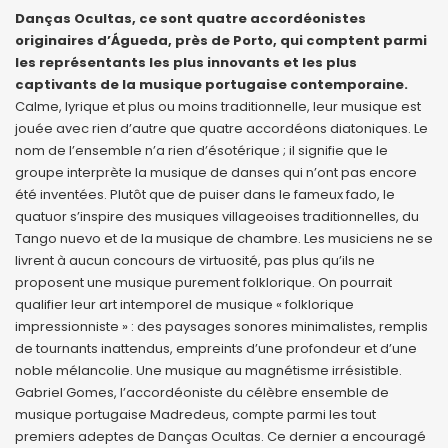
Danças Ocultas, ce sont quatre accordéonistes
originaires d’Águeda, près de Porto, qui comptent parmi
les représentants les plus innovants et les plus
captivants de la musique portugaise contemporaine.
Calme, lyrique et plus ou moins traditionnelle, leur musique est
jouée avec rien d’autre que quatre accordéons diatoniques. Le
nom de l’ensemble n’a rien d’ésotérique ; il signifie que le
groupe interprète la musique de danses qui n’ont pas encore
été inventées. Plutôt que de puiser dans le fameux fado, le
quatuor s’inspire des musiques villageoises traditionnelles, du
Tango nuevo et de la musique de chambre. Les musiciens ne se
livrent à aucun concours de virtuosité, pas plus qu’ils ne
proposent une musique purement folklorique. On pourrait
qualifier leur art intemporel de musique « folklorique
impressionniste » : des paysages sonores minimalistes, remplis
de tournants inattendus, empreints d’une profondeur et d’une
noble mélancolie. Une musique au magnétisme irrésistible.
Gabriel Gomes, l’accordéoniste du célèbre ensemble de
musique portugaise Madredeus, compte parmi les tout
premiers adeptes de Danças Ocultas. Ce dernier a encouragé