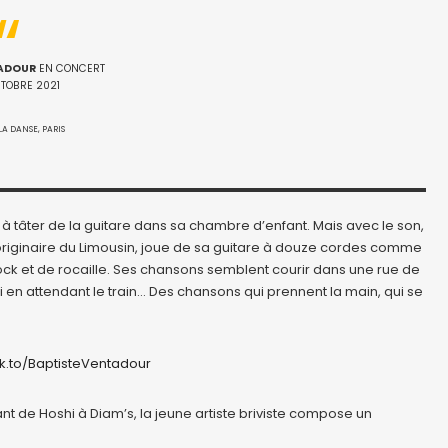
TADOUR
EN CONCERT
CTOBRE 2021
LA DANSE, PARIS
à tâter de la guitare dans sa chambre d’enfant. Mais avec le son,
et originaire du Limousin, joue de sa guitare à douze cordes comme
ix rock et de rocaille. Ses chansons semblent courir dans une rue de
uai en attendant le train… Des chansons qui prennent la main, qui se
nk.to/BaptisteVentadour
ant de Hoshi à Diam’s, la jeune artiste briviste compose un