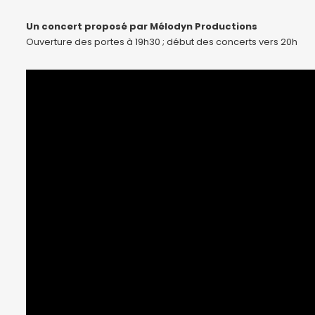
Un concert proposé par Mélodyn Productions
Ouverture des portes à 19h30 ; début des concerts vers 20h