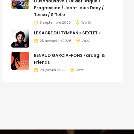
Ousanousava / Olivier Brique /
Progression / Jean-Louis Deny /
Tessa / S’Telle
5 septembre 2026
World
LE SACRE DU TYMPAN « SEXTET »
25 novembre 2026
Jazz
RENAUD GARCIA-FONS Farangi &
Friends
29 janvier 2027
Jazz