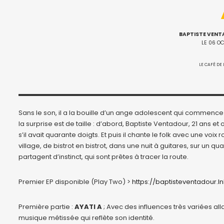
BAPTISTE VEN
LE 06 O
LE CAFÉ DE 
Sans le son, il a la bouille d’un ange adolescent qui commence 
la surprise est de taille : d’abord, Baptiste Ventadour, 21 ans 
s’il avait quarante doigts. Et puis il chante le folk avec une vo
village, de bistrot en bistrot, dans une nuit à guitares, sur un q
partagent d’instinct, qui sont prêtes à tracer la route.
Premier EP disponible (Play Two) >
https://baptisteventadour.l
Première partie :
AYATI A
; Avec des influences très variées all
musique métissée qui reflète son identité.