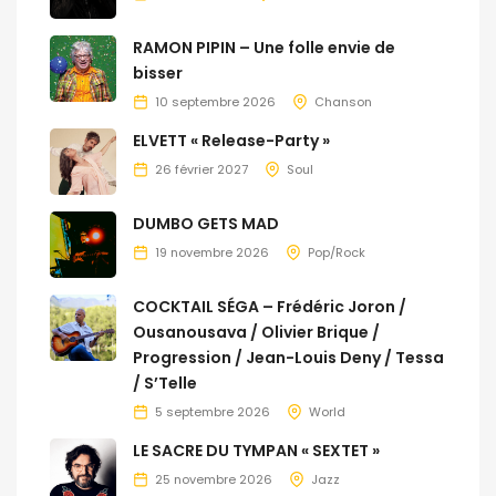
RAMON PIPIN – Une folle envie de
bisser
10 septembre 2026
Chanson
ELVETT « Release-Party »
26 février 2027
Soul
DUMBO GETS MAD
19 novembre 2026
Pop/Rock
COCKTAIL SÉGA – Frédéric Joron /
Ousanousava / Olivier Brique /
Progression / Jean-Louis Deny / Tessa
/ S’Telle
5 septembre 2026
World
LE SACRE DU TYMPAN « SEXTET »
25 novembre 2026
Jazz