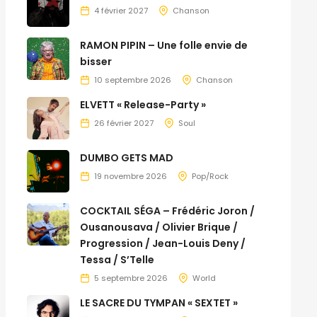
4 février 2027
Chanson
RAMON PIPIN – Une folle envie de
bisser
10 septembre 2026
Chanson
ELVETT « Release-Party »
26 février 2027
Soul
DUMBO GETS MAD
19 novembre 2026
Pop/Rock
COCKTAIL SÉGA – Frédéric Joron /
Ousanousava / Olivier Brique /
Progression / Jean-Louis Deny /
Tessa / S’Telle
5 septembre 2026
World
LE SACRE DU TYMPAN « SEXTET »