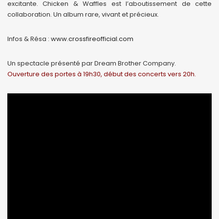
excitante. Chicken & Waffles est l’aboutissement de cette
collaboration. Un album rare, vivant et précieux.
Infos & Résa :
www.crossfireofficial.com
Un spectacle présenté par Dream Brother Company.
Ouverture des portes à 19h30, début des concerts vers 20h.