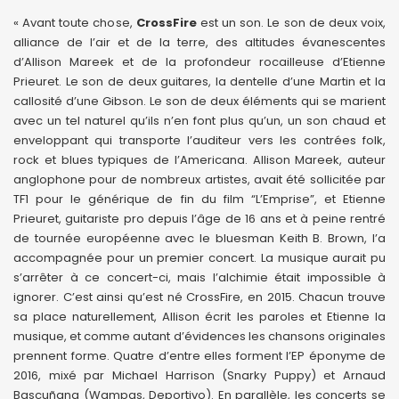
« Avant toute chose,
CrossFire
est un son. Le son de deux voix,
alliance de l’air et de la terre, des altitudes évanescentes
d’Allison Mareek et de la profondeur rocailleuse d’Etienne
Prieuret. Le son de deux guitares, la dentelle d’une Martin et la
callosité d’une Gibson. Le son de deux éléments qui se marient
avec un tel naturel qu’ils n’en font plus qu’un, un son chaud et
enveloppant qui transporte l’auditeur vers les contrées folk,
rock et blues typiques de l’Americana. Allison Mareek, auteur
anglophone pour de nombreux artistes, avait été sollicitée par
TF1 pour le générique de fin du film “L’Emprise”, et Etienne
Prieuret, guitariste pro depuis l’âge de 16 ans et à peine rentré
de tournée européenne avec le bluesman Keith B. Brown, l’a
accompagnée pour un premier concert. La musique aurait pu
s’arrêter à ce concert-ci, mais l’alchimie était impossible à
ignorer. C’est ainsi qu’est né CrossFire, en 2015. Chacun trouve
sa place naturellement, Allison écrit les paroles et Etienne la
musique, et comme autant d’évidences les chansons originales
prennent forme. Quatre d’entre elles forment l’EP éponyme de
2016, mixé par Michael Harrison (Snarky Puppy) et Arnaud
Bascuñana (Wampas, Deportivo). En parallèle, les concerts se