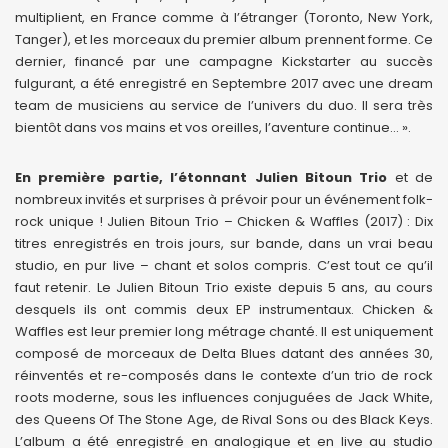
multiplient, en France comme à l’étranger (Toronto, New York,
Tanger), et les morceaux du premier album prennent forme. Ce
dernier, financé par une campagne Kickstarter au succès
fulgurant, a été enregistré en Septembre 2017 avec une dream
team de musiciens au service de l’univers du duo. Il sera très
bientôt dans vos mains et vos oreilles, l’aventure continue… ».
En première partie, l’étonnant Julien Bitoun Trio
et de
nombreux invités et surprises à prévoir pour un événement folk-
rock unique ! Julien Bitoun Trio – Chicken & Waffles (2017) : Dix
titres enregistrés en trois jours, sur bande, dans un vrai beau
studio, en pur live – chant et solos compris. C’est tout ce qu’il
faut retenir. Le Julien Bitoun Trio existe depuis 5 ans, au cours
desquels ils ont commis deux EP instrumentaux. Chicken &
Waffles est leur premier long métrage chanté. Il est uniquement
composé de morceaux de Delta Blues datant des années 30,
réinventés et re-composés dans le contexte d’un trio de rock
roots moderne, sous les influences conjuguées de Jack White,
des Queens Of The Stone Age, de Rival Sons ou des Black Keys.
L’album a été enregistré en analogique et en live au studio