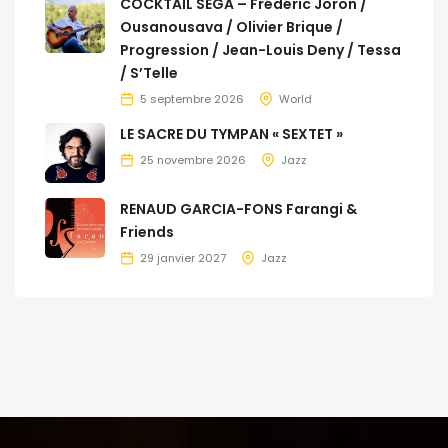
COCKTAIL SÉGA – Frédéric Joron /
Ousanousava / Olivier Brique /
Progression / Jean-Louis Deny / Tessa
/ S’Telle
5 septembre 2026
World
LE SACRE DU TYMPAN « SEXTET »
25 novembre 2026
Jazz
RENAUD GARCIA-FONS Farangi &
Friends
29 janvier 2027
Jazz