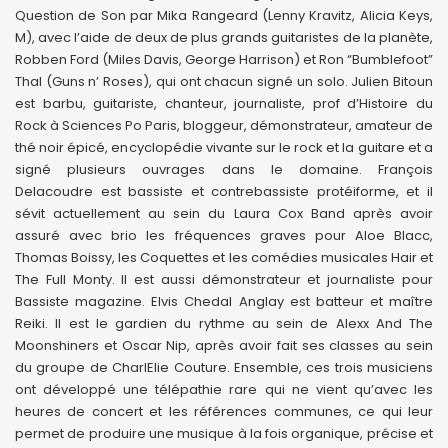
Question de Son par Mika Rangeard (Lenny Kravitz, Alicia Keys,
M), avec l’aide de deux de plus grands guitaristes de la planète,
Robben Ford (Miles Davis, George Harrison) et Ron “Bumblefoot”
Thal (Guns n’ Roses), qui ont chacun signé un solo. Julien Bitoun
est barbu, guitariste, chanteur, journaliste, prof d’Histoire du
Rock à Sciences Po Paris, bloggeur, démonstrateur, amateur de
thé noir épicé, encyclopédie vivante sur le rock et la guitare et a
signé plusieurs ouvrages dans le domaine. François
Delacoudre est bassiste et contrebassiste protéiforme, et il
sévit actuellement au sein du Laura Cox Band après avoir
assuré avec brio les fréquences graves pour Aloe Blacc,
Thomas Boissy, les Coquettes et les comédies musicales Hair et
The Full Monty. Il est aussi démonstrateur et journaliste pour
Bassiste magazine. Elvis Chedal Anglay est batteur et maître
Reiki. Il est le gardien du rythme au sein de Alexx And The
Moonshiners et Oscar Nip, après avoir fait ses classes au sein
du groupe de CharlElie Couture. Ensemble, ces trois musiciens
ont développé une télépathie rare qui ne vient qu’avec les
heures de concert et les références communes, ce qui leur
permet de produire une musique à la fois organique, précise et