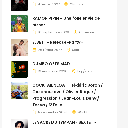
4 février 2027
Chanson
RAMON PIPIN – Une folle envie de
bisser
10 septembre 2026
Chanson
ELVETT « Release-Party »
26 février 2027
Soul
DUMBO GETS MAD
19 novembre 2026
Pop/Rock
COCKTAIL SÉGA – Frédéric Joron /
Ousanousava / Olivier Brique /
Progression / Jean-Louis Deny /
Tessa / S’Telle
5 septembre 2026
World
LE SACRE DU TYMPAN « SEXTET »