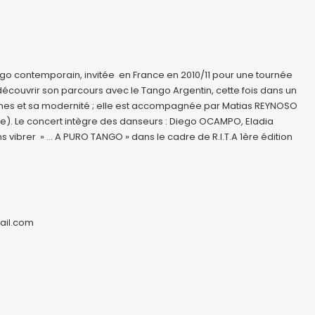
o contemporain, invitée en France en 2010/11 pour une tournée
écouvrir son parcours avec le Tango Argentin, cette fois dans un
rigines et sa modernité ; elle est accompagnée par Matias REYNOSO
e). Le concert intègre des danseurs : Diego OCAMPO, Eladia
ibrer » … A PURO TANGO » dans le cadre de R.I.T.A 1ère édition
ail.com