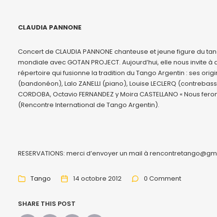
CLAUDIA PANNONE
Concert de CLAUDIA PANNONE chanteuse et jeune figure du tang
mondiale avec GOTAN PROJECT. Aujourd’hui, elle nous invite à d
répertoire qui fusionne la tradition du Tango Argentin : ses o
(bandonéon), Lalo ZANELLI (piano), Louise LECLERQ (contrebass
CORDOBA, Octavio FERNANDEZ y Moira CASTELLANO « Nous ferons v
(Rencontre International de Tango Argentin).
RESERVATIONS: merci d’envoyer un mail à rencontretango@gm
Tango
14 octobre 2012
0 Comment
SHARE THIS POST