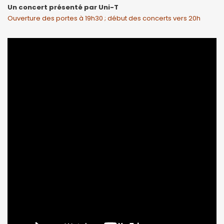
Un concert présenté par Uni-T
Ouverture des portes à 19h30 ; début des concerts vers 20h