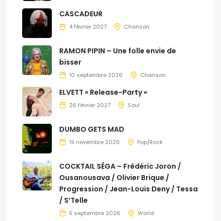
CASCADEUR
4 février 2027
Chanson
RAMON PIPIN – Une folle envie de
bisser
10 septembre 2026
Chanson
ELVETT « Release-Party »
26 février 2027
Soul
DUMBO GETS MAD
19 novembre 2026
Pop/Rock
COCKTAIL SÉGA – Frédéric Joron /
Ousanousava / Olivier Brique /
Progression / Jean-Louis Deny / Tessa
/ S’Telle
5 septembre 2026
World