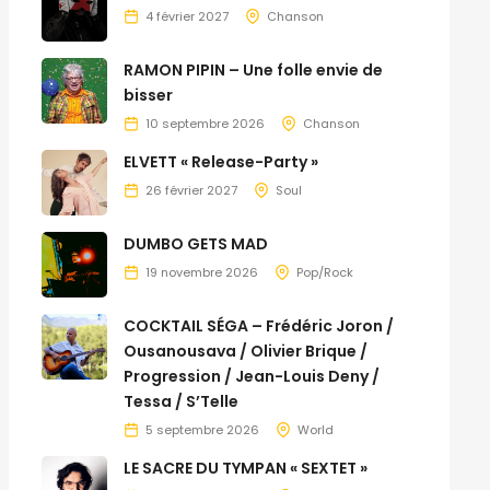
4 février 2027
Chanson
RAMON PIPIN – Une folle envie de
bisser
10 septembre 2026
Chanson
ELVETT « Release-Party »
26 février 2027
Soul
DUMBO GETS MAD
19 novembre 2026
Pop/Rock
COCKTAIL SÉGA – Frédéric Joron /
Ousanousava / Olivier Brique /
Progression / Jean-Louis Deny /
Tessa / S’Telle
5 septembre 2026
World
LE SACRE DU TYMPAN « SEXTET »