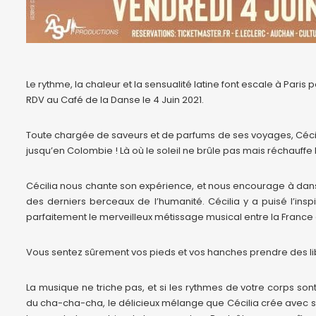
Le rythme, la chaleur et la sensualité latine font escale à Paris
RDV au Café de la Danse le 4 Juin 2021.
Toute chargée de saveurs et de parfums de ses voyages, Cécili
jusqu’en Colombie ! Là où le soleil ne brûle pas mais réchauffe 
Cécilia nous chante son expérience, et nous encourage à dan
des derniers berceaux de l’humanité. Cécilia y a puisé l’ins
parfaitement le merveilleux métissage musical entre la France
Vous sentez sûrement vos pieds et vos hanches prendre des libe
La musique ne triche pas, et si les rythmes de votre corps s
du cha-cha-cha, le délicieux mélange que Cécilia crée avec se