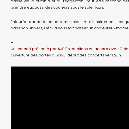
transe de la cumbia et du reggeaton. Peut-être reconnaître
prendre eux aussi des couleurs sous le soleil latin.
Entourée par de talentueux musiciens multi-instrumentistes q
dans son univers, Cécilia nous fait passer un chaleureux moment 
–
Un concert présenté par AJS Productions en accord avec Cele
Ouverture des portes à 19h30, début des concerts vers 20h