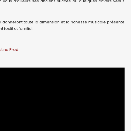
z-vous d’ailleurs ses anciens succès ou quelques covers venus
ui donneront toute la dimension et la richesse musicale présente
festif et familial.
stino Prod