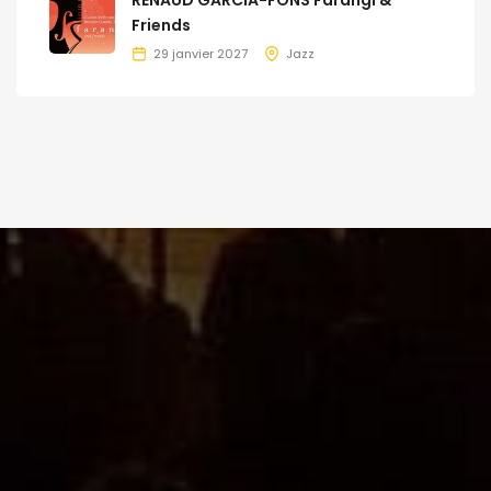
RENAUD GARCIA-FONS Farangi &
Friends
29 janvier 2027
Jazz