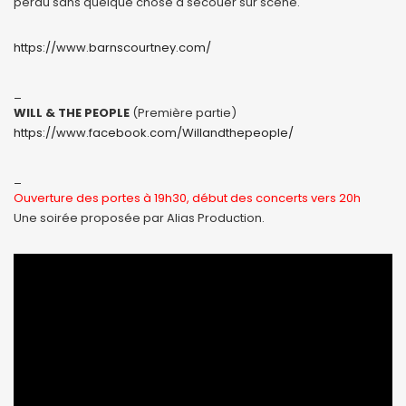
perdu sans quelque chose à secouer sur scène.
https://www.barnscourtney.com/
_
WILL & THE PEOPLE
(Première partie)
https://www.facebook.com/Willandthepeople/
_
Ouverture des portes à 19h30, début des concerts vers 20h
Une soirée proposée par Alias Production.