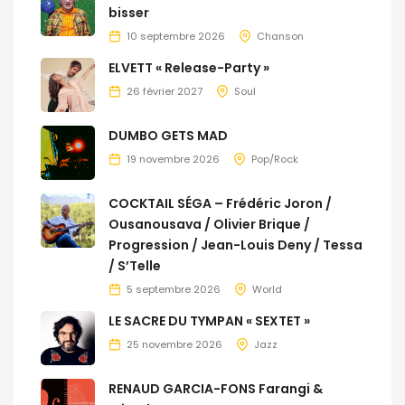
bisser
10 septembre 2026
Chanson
ELVETT « Release-Party »
26 février 2027
Soul
DUMBO GETS MAD
19 novembre 2026
Pop/Rock
COCKTAIL SÉGA – Frédéric Joron /
Ousanousava / Olivier Brique /
Progression / Jean-Louis Deny / Tessa
/ S’Telle
5 septembre 2026
World
LE SACRE DU TYMPAN « SEXTET »
25 novembre 2026
Jazz
RENAUD GARCIA-FONS Farangi &